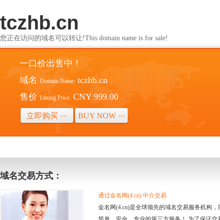
tczhb.cn
您正在访问的域名可以转让!This domain name is for sale!
一口价出售中！
域名
tczhb.cn
Domain Name:
售价
CNY 999.00
Listing Price:
立即购买
BUY NOW
>>
>>
域名交易方式：
通过金名网(4.cn) 中介交易
金名网(4.cn)是全球领先的域名交易服务机
简单、安全、专业的第三方服务！ 为了保证交