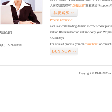
具体交易流程可
“点击这里”
查看或咨询support@
我要购买
>>
Process Overview:
4.cn is a world leading domain escrow service plat
million RMB transaction volume every year. We promi
联系我们
5 workdays.
For detailed process, you can
“visit here”
or contact
QQ：2726103981
BUY NOW
>>
Copyright © 1998 -2025 ww